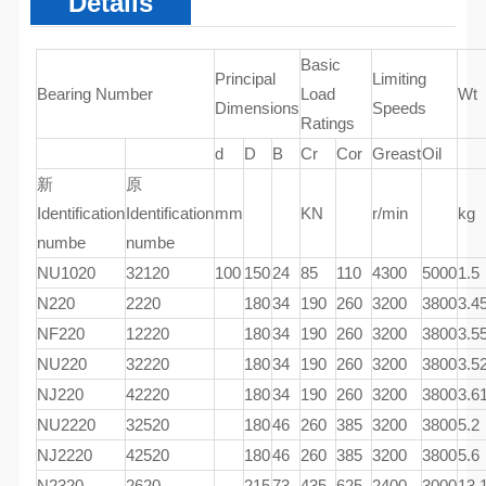
Details
Basic
Principal
Limiting
Bearing Number
Load
Wt
Dimensions
Speeds
Ratings
d
D
B
Cr
Cor
Greast
Oil
新
原
Identification
Identification
mm
KN
r/min
kg
numbe
numbe
NU1020
32120
100
150
24
85
110
4300
5000
1.5
N220
2220
180
34
190
260
3200
3800
3.4
NF220
12220
180
34
190
260
3200
3800
3.5
NU220
32220
180
34
190
260
3200
3800
3.5
NJ220
42220
180
34
190
260
3200
3800
3.6
NU2220
32520
180
46
260
385
3200
3800
5.2
NJ2220
42520
180
46
260
385
3200
3800
5.6
N2320
2620
215
73
435
625
2400
3000
13.