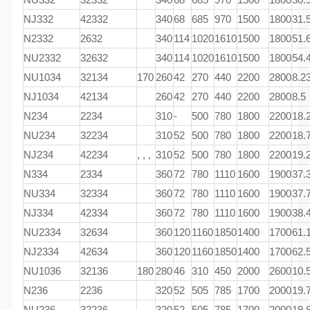
NJ332
42332
340
68
685
970
1500
1800
31.
N2332
2632
340
114
1020
1610
1500
1800
51.
NU2332
32632
340
114
1020
1610
1500
1800
54.
NU1034
32134
170
260
42
270
440
2200
2800
8.2
NJ1034
42134
260
42
270
440
2200
2800
8.5
N234
2234
310
-
500
780
1800
2200
18.
NU234
32234
310
52
500
780
1800
2200
18.
NJ234
42234
, , ,
310
52
500
780
1800
2200
19.
N334
2334
360
72
780
1110
1600
1900
37.
NU334
32334
360
72
780
1110
1600
1900
37.
NJ334
42334
360
72
780
1110
1600
1900
38.
NU2334
32634
360
120
1160
1850
1400
1700
61.
NJ2334
42634
360
120
1160
1850
1400
1700
62.
NU1036
32136
180
280
46
310
450
2000
2600
10.
N236
2236
320
52
505
785
1700
2000
19.
NU236
32236
320
52
505
785
1700
2000
19.