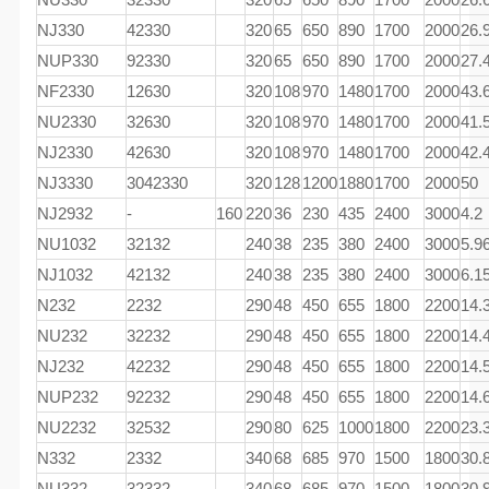
NJ330
42330
320
65
650
890
1700
2000
26.
NUP330
92330
320
65
650
890
1700
2000
27.
NF2330
12630
320
108
970
1480
1700
2000
43.
NU2330
32630
320
108
970
1480
1700
2000
41.
NJ2330
42630
320
108
970
1480
1700
2000
42.
NJ3330
3042330
320
128
1200
1880
1700
2000
50
NJ2932
-
160
220
36
230
435
2400
3000
4.2
NU1032
32132
240
38
235
380
2400
3000
5.9
NJ1032
42132
240
38
235
380
2400
3000
6.1
N232
2232
290
48
450
655
1800
2200
14.
NU232
32232
290
48
450
655
1800
2200
14.
NJ232
42232
290
48
450
655
1800
2200
14.
NUP232
92232
290
48
450
655
1800
2200
14.
NU2232
32532
290
80
625
1000
1800
2200
23.
N332
2332
340
68
685
970
1500
1800
30.
NU332
32332
340
68
685
970
1500
1800
30.