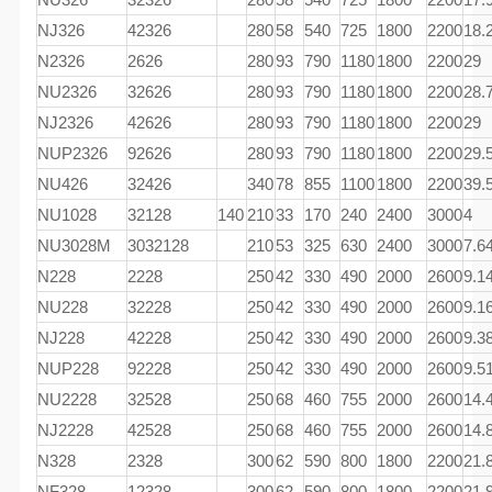
NJ326
42326
280
58
540
725
1800
2200
18.
N2326
2626
280
93
790
1180
1800
2200
29
NU2326
32626
280
93
790
1180
1800
2200
28.
NJ2326
42626
280
93
790
1180
1800
2200
29
NUP2326
92626
280
93
790
1180
1800
2200
29.
NU426
32426
340
78
855
1100
1800
2200
39.
NU1028
32128
140
210
33
170
240
2400
3000
4
NU3028M
3032128
210
53
325
630
2400
3000
7.6
N228
2228
250
42
330
490
2000
2600
9.1
NU228
32228
250
42
330
490
2000
2600
9.1
NJ228
42228
250
42
330
490
2000
2600
9.3
NUP228
92228
250
42
330
490
2000
2600
9.5
NU2228
32528
250
68
460
755
2000
2600
14.
NJ2228
42528
250
68
460
755
2000
2600
14.
N328
2328
300
62
590
800
1800
2200
21.
NF328
12328
300
62
590
800
1800
2200
21.